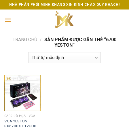
Skip
NHÀ PHÂN PHỐI MINH KHANG XIN KÍNH CHÀO QUÝ KHÁCH!
to
content
TRANG CHỦ
/
SẢN PHẨM ĐƯỢC GẮN THẺ “6700
YESTON”
CARD ĐỒ HỌA - VGA
VGA YESTON
RX6700XT 12GD6