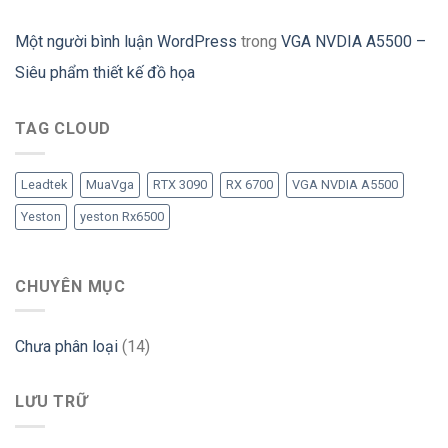
Một người bình luận WordPress
trong
VGA NVDIA A5500 –
Siêu phẩm thiết kế đồ họa
TAG CLOUD
Leadtek
MuaVga
RTX 3090
RX 6700
VGA NVDIA A5500
Yeston
yeston Rx6500
CHUYÊN MỤC
Chưa phân loại
(14)
LƯU TRỮ