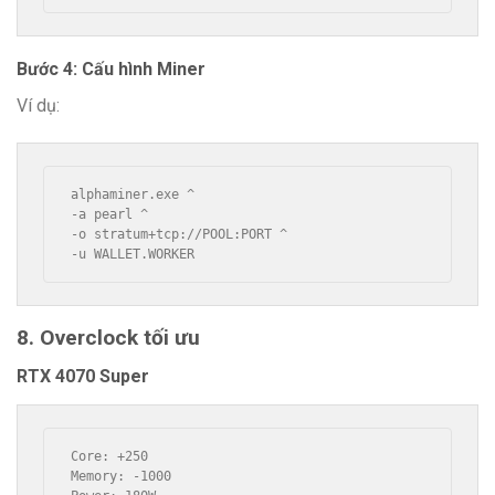
Bước 4: Cấu hình Miner
Ví dụ:
alphaminer.exe ^
-a pearl ^
-o stratum+tcp://POOL:PORT ^
-u WALLET.WORKER
8. Overclock tối ưu
RTX 4070 Super
Core: +250
Memory: -1000