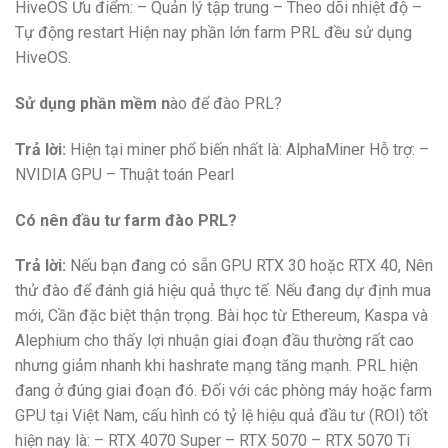
HiveOS Ưu điểm: – Quản lý tập trung – Theo dõi nhiệt độ –
Tự động restart Hiện nay phần lớn farm PRL đều sử dụng
HiveOS.
Sử dụng phần mềm n
ào để đào PRL?
Trả lời:
Hiện tại miner phổ biến nhất là: AlphaMiner Hỗ trợ: –
NVIDIA GPU – Thuật toán Pearl
Có nên đầu tư farm đào PRL?
Trả lời:
Nếu bạn đang có sẵn GPU RTX 30 hoặc RTX 40, Nên
thử đào để đánh giá hiệu quả thực tế. Nếu đang dự định mua
mới, Cần đặc biệt thận trọng. Bài học từ Ethereum, Kaspa và
Alephium cho thấy lợi nhuận giai đoạn đầu thường rất cao
nhưng giảm nhanh khi hashrate mạng tăng mạnh. PRL hiện
đang ở đúng giai đoạn đó. Đối với các phòng máy hoặc farm
GPU tại Việt Nam, cấu hình có tỷ lệ hiệu quả đầu tư (ROI) tốt
hiện nay là: – RTX 4070 Super – RTX 5070 – RTX 5070 Ti