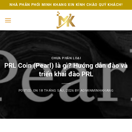
Skip
NHÀ PHÂN PHỐI MINH KHANG XIN KÍNH CHÀO QUÝ KHÁCH!
to
content
CHƯA PHÂN LOẠI
PRL Coin (Pearl) là gì? Hướng dẫn đào và
triển khai đào PRL
POSTED ON
18 THÁNG SÁU, 2026
BY
ADMINMINHKHANG