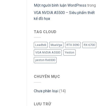
Một người bình luận WordPress
trong
VGA NVDIA A5500 – Siêu phẩm thiết
kế đồ họa
TAG CLOUD
Leadtek
MuaVga
RTX 3090
RX 6700
VGA NVDIA A5500
Yeston
yeston Rx6500
CHUYÊN MỤC
Chưa phân loại
(14)
LƯU TRỮ