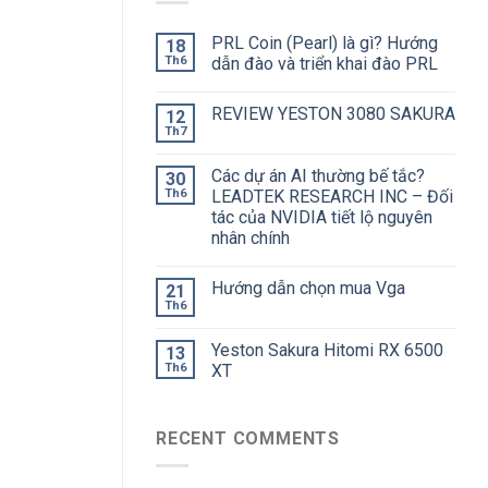
PRL Coin (Pearl) là gì? Hướng
18
Th6
dẫn đào và triển khai đào PRL
REVIEW YESTON 3080 SAKURA
12
Th7
Các dự án AI thường bế tắc?
30
Th6
LEADTEK RESEARCH INC – Đối
tác của NVIDIA tiết lộ nguyên
nhân chính
Hướng dẫn chọn mua Vga
21
Th6
Yeston Sakura Hitomi RX 6500
13
Th6
XT
RECENT COMMENTS