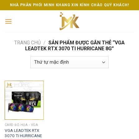
Skip
NHÀ PHÂN PHỐI MINH KHANG XIN KÍNH CHÀO QUÝ KHÁCH!
to
content
TRANG CHỦ
/
SẢN PHẨM ĐƯỢC GẮN THẺ “VGA
LEADTEK RTX 3070 TI HURRICANE 8G”
CARD ĐỒ HỌA - VGA
VGA LEADTEK RTX
3070 Ti HURRICANE