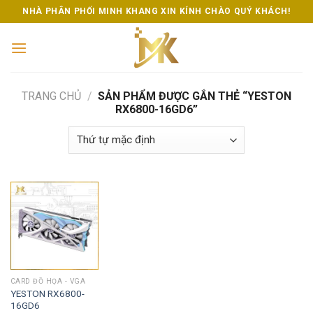
Skip
NHÀ PHÂN PHỐI MINH KHANG XIN KÍNH CHÀO QUÝ KHÁCH!
to
content
TRANG CHỦ
/
SẢN PHẨM ĐƯỢC GẮN THẺ “YESTON
RX6800-16GD6”
CARD ĐỒ HỌA - VGA
YESTON RX6800-
16GD6