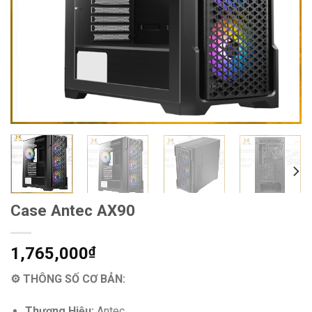
Case Antec AX90
1,765,000
₫
⚙ THÔNG SỐ CƠ BẢN:
Thương Hiệu:
Antec