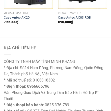
VỎ CASE MÁY TÍNH
VỎ CASE MÁY TÍNH
Case Antec AX20
Case Antec AX83 RGB
799,000
₫
890,000
₫
ĐỊA CHỈ LIÊN HỆ
CÔNG TY TNHH MÁY TÍNH MINH KHANG
* Địa chỉ: Số14 Nam Đồng, Phường Nam Đồng, Quận Đống
Đa, Thành phố Hà Nội, Việt Nam.
* Mã số thuế số: 0108318302
*
Điện thoại: 0966666796
Văn Phòng Giao Dịch Và Trung Tâm Bảo Hành Hỗ Trợ Kĩ
Thuật
* Điện thoại bảo hành:
0825 376 789