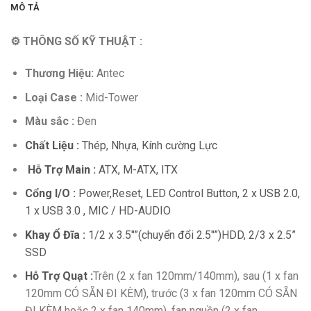
MÔ TẢ
⚙ THÔNG SỐ KỸ THUẬT :
Thương Hiệu:
Antec
Loại Case :
Mid-Tower
Màu sắc :
Đen
Chất Liệu :
Thép, Nhựa, Kính cường Lực
Hỗ Trợ Main :
ATX, M-ATX, ITX
Cổng I/O :
Power,Reset, LED Control Button, 2 x USB 2.0,
1 x USB 3.0 , MIC / HD-AUDIO
Khay Ổ Đĩa :
1/2 x 3.5″”(chuyển đổi 2.5″”)HDD, 2/3 x 2.5”
SSD
Hỗ Trợ Quạt :
Trên (2 x fan 120mm/140mm), sau (1 x fan
120mm CÓ SẴN ĐI KÈM), trước (3 x fan 120mm CÓ SẴN
ĐI KÈM hoặc 2 x fan 140mm), fan nguồn (2 x fan