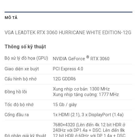
MÔ TẢ
VGA LEADTEK RTX 3060 HURRICANE WHITE EDITION-12G
Thông số kỹ thuật
®
Bộ xử lý đồ họa (GPU)
NVIDIA GeForce
RTX 3060
Giao diện xe buýt
PCI Express 4.0
Cấu hình bộ nhớ
12G GDDR6
Xung nhịp cơ bản: 1300 MHz
Đồng hồ lõi
Xung nhịp tăng cường: 1777 MHz
Tốc độ bộ nhớ
15 Gb / giây
Cổng đầu ra
1x HDMI (2.1), 3 x DisplayPort (1.4a)
7680×4320 (Lên đến 4k 12 bit HDR ở
240Hz với DP1.4a + DSC. Lên đến 8k
Độ phân giải kỹ thuật
12 bit HDR ở 60Hz với DP 1.4a + DSC