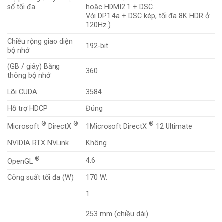
số tối đa
hoặc HDMI2.1 + DSC.
Với DP1.4a + DSC kép, tối đa 8K HDR ở
120Hz.)
Chiều rộng giao diện
192-bit
bộ nhớ
(GB / giây) Băng
360
thông bộ nhớ
Lõi CUDA
3584
Hỗ trợ HDCP
Đúng
®
®
®
Microsoft
DirectX
1Microsoft DirectX
12 Ultimate
NVIDIA RTX NVLink
Không
®
4.6
OpenGL
Công suất tối đa (W)
170 W.
1
253 mm (chiều dài)