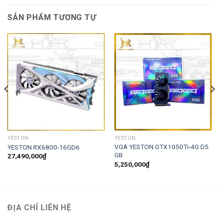
SẢN PHẨM TƯƠNG TỰ
YESTON
YESTON
VGA YESTON GTX1050Ti-4G D5
YESTON RX6800-16GD6
GB
27,490,000
₫
5,250,000
₫
ĐỊA CHỈ LIÊN HỆ