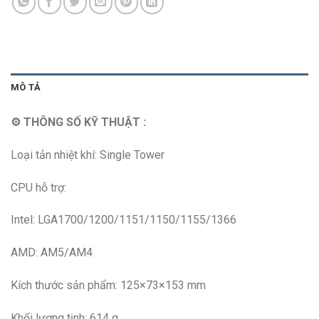
MÔ TẢ
⚙ THÔNG SỐ KỸ THUẬT :
Loại tản nhiệt khí: Single Tower
CPU hỗ trợ:
Intel: LGA1700/1200/1151/1150/1155/1366
AMD: AM5/AM4
Kích thước sản phẩm: 125×73×153 mm
Khối lượng tịnh: 614 g