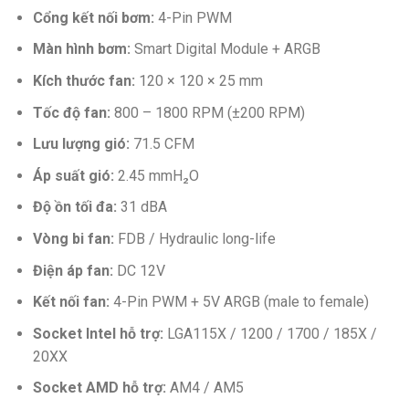
Cổng kết nối bơm:
4-Pin PWM
Màn hình bơm:
Smart Digital Module + ARGB
Kích thước fan:
120 × 120 × 25 mm
Tốc độ fan:
800 – 1800 RPM (±200 RPM)
Lưu lượng gió:
71.5 CFM
Áp suất gió:
2.45 mmH₂O
Độ ồn tối đa:
31 dBA
Vòng bi fan:
FDB / Hydraulic long-life
Điện áp fan:
DC 12V
Kết nối fan:
4-Pin PWM + 5V ARGB (male to female)
Socket Intel hỗ trợ:
LGA115X / 1200 / 1700 / 185X /
20XX
Socket AMD hỗ trợ:
AM4 / AM5