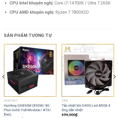
CPU Intel khuyến nghị:
Core i7-14700K / Ultra 7 265K
CPU AMD khuyến nghị:
Ryzen 7 7800X3D
SẢN PHẨM TƯƠNG TỰ
HUNTKEY
TAN
Huntkey GX850M (850W/ 80
Tản nhiệt khí S400i Led ARGB 4
Plus Gold/ Full-Modular/ ATX/
ống dẫn nhiệt
Đen)
499,000
₫