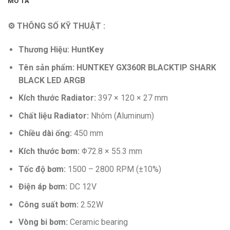
MÔ TẢ
⚙ THÔNG SỐ KỸ THUẬT :
Thương Hiệu:
HuntKey
Tên sản phẩm: HUNTKEY GX360R BLACKTIP SHARK
BLACK LED ARGB
Kích thước Radiator:
397 × 120 × 27 mm
Chất liệu Radiator:
Nhôm (Aluminum)
Chiều dài ống:
450 mm
Kích thước bơm:
Φ72.8 × 55.3 mm
Tốc độ bơm:
1500 – 2800 RPM (±10%)
Điện áp bơm:
DC 12V
Công suất bơm:
2.52W
Vòng bi bơm:
Ceramic bearing